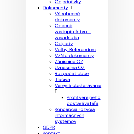
Objednávky
Dokumenty
Všeobecné
dokumenty
Obecné
zastupiteľstvo -
zasadnutia
Odpady
Voľby, Referendum
VZN a dokumenty
Zápisnice OZ
Uznesenia OZ
Rozpočet obce
Tlačivá
Verejné obstarávanie
Profil verejného
obstarávateľa
Koncepcia rozvoja
informačných
systémov
GDPR
Kontakt