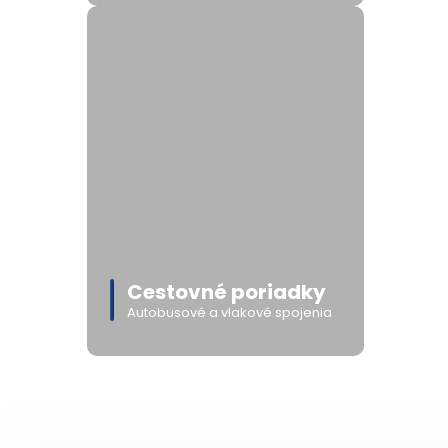
Cestovné poriadky
Autobusové a vlakové spojenia