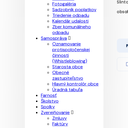
Slint
Fotogaléria
Sadzobník poplatkov
obsah
Triedenie odpadu
Kalendár udalosti
Zber komunálneho
odpadu
Samospráva
Oznamovanie
protispoločenskej
činnosti
(Whistleblowing)
Starosta obce
Obecné
zastupiteľstvo
Hlavný kontrolór obce
Úradná tabuľa
Farnosť
Školstvo
Spolky
Zverejňovanie
Zmluvy
Faktúry