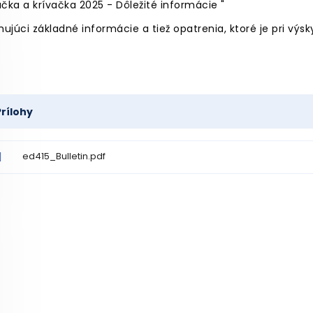
ačka a krívačka 2025 - Dôležité informácie "
ujúci základné informácie a tiež opatrenia, ktoré je pri výs
Prílohy
ed415_Bulletin.pdf