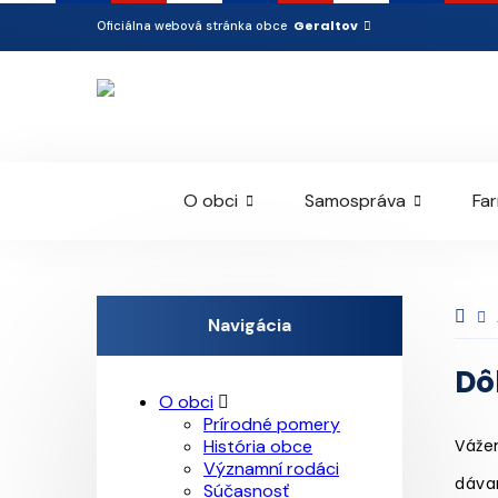
Geraltov
Oficiálna webová stránka obce
O obci
Samospráva
Fa
Navigácia
Dô
O obci
Prírodné pomery
História obce
Váže
Významní rodáci
dáva
Súčasnosť