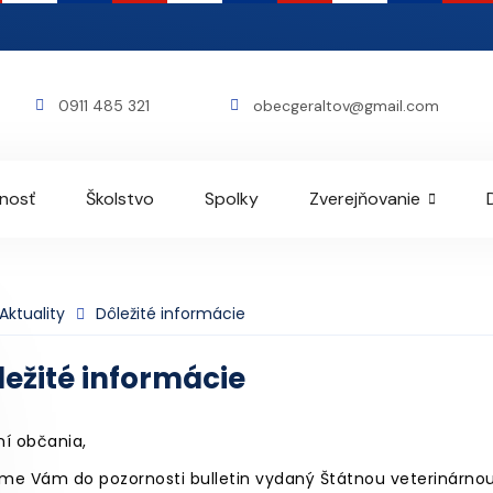
0911 485 321
obecgeraltov@gmail.com
rnosť
Školstvo
Spolky
Zverejňovanie
Aktuality
Dôležité informácie
ležité informácie
ní občania,
me Vám do pozornosti bulletin vydaný Štátnou veterinárnou