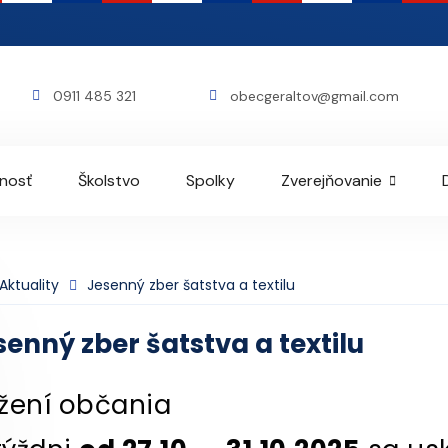
0911 485 321
obecgeraltov@gmail.com
rnosť
Školstvo
Spolky
Zverejňovanie
Aktuality
Jesenný zber šatstva a textilu
senný zber šatstva a textilu
žení občania