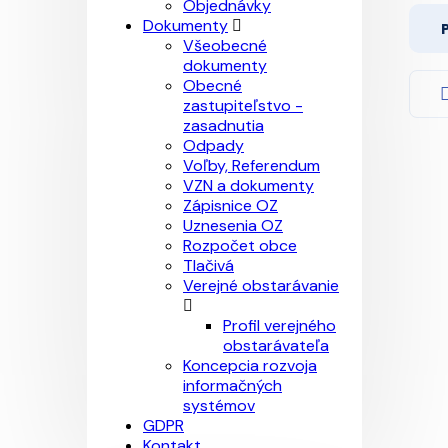
Objednávky
Dokumenty
Všeobecné
dokumenty
Obecné
zastupiteľstvo -
zasadnutia
Odpady
Voľby, Referendum
VZN a dokumenty
Zápisnice OZ
Uznesenia OZ
Rozpočet obce
Tlačivá
Verejné obstarávanie
Profil verejného
obstarávateľa
Koncepcia rozvoja
informačných
systémov
GDPR
Kontakt