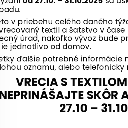
týždni
od 27.10. – 31.10.2025
sa usk
padu.
eto v priebehu celého daného tý
vrecovaný textil a šatstvo v čas
ecný úrad, nakoľko vývoz bude p
nie jednotlivo od domov.
etky ďalšie potrebné informácie ná
ílohou oznamu, alebo telefonicky na
VRECIA S TEXTILO
NEPRINÁŠAJTE SKÔR A
27.10 – 31.1