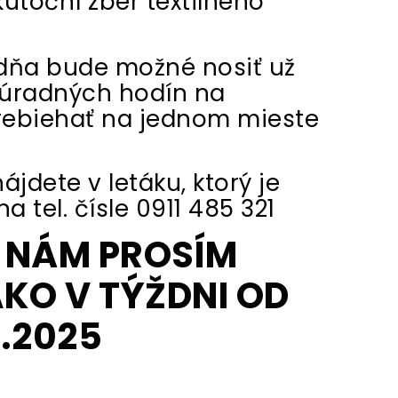
utoční zber textilného
ždňa bude možné nosiť už
e úradných hodín na
rebiehať na jednom mieste
jdete v letáku, ktorý je
 tel. čísle 0911 485 321
M NÁM PROSÍM
KO V TÝŽDNI OD
0.2025