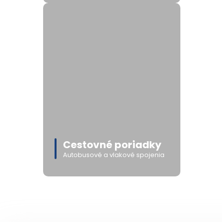
Cestovné poriadky
Autobusové a vlakové spojenia