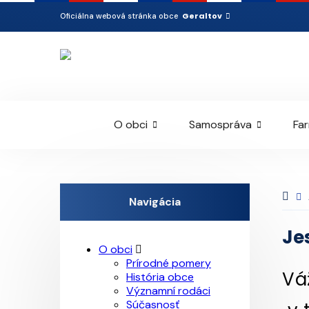
Geraltov
Oficiálna webová stránka obce
O obci
Samospráva
Fa
Navigácia
Je
O obci
Prírodné pomery
Vá
História obce
Významní rodáci
Súčasnosť