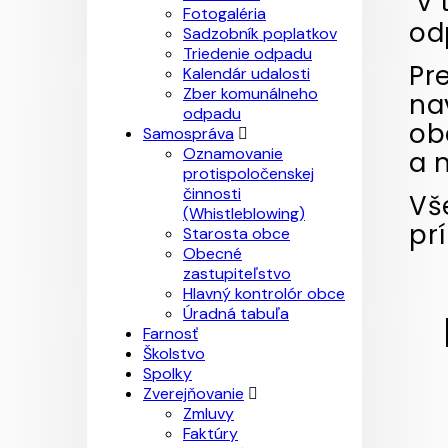
v 
Fotogaléria
od
Sadzobník poplatkov
Triedenie odpadu
Pr
Kalendár udalosti
Zber komunálneho
na
odpadu
ob
Samospráva
Oznamovanie
a 
protispoločenskej
činnosti
Vš
(Whistleblowing)
pr
Starosta obce
Obecné
zastupiteľstvo
Hlavný kontrolór obce
Úradná tabuľa
Farnosť
Školstvo
Spolky
Zverejňovanie
Zmluvy
Faktúry