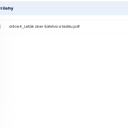
Prílohy
d4ce4_Leták zber šatstva a textilu.pdf